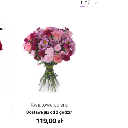
1
z
3
00
/5
Kwiatowa polana
Dostawa już od 2 godzin
119,00 zł