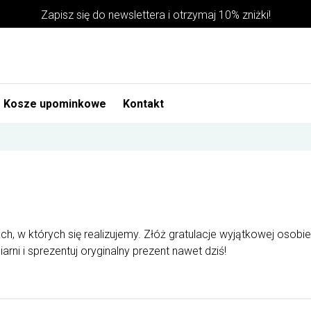
Zapisz się do newslettera i otrzymaj 10% zniżki!
Kosze upominkowe
Kontakt
h, w których się realizujemy. Złóż gratulacje wyjątkowej osobie 
rni i sprezentuj oryginalny prezent nawet dziś!