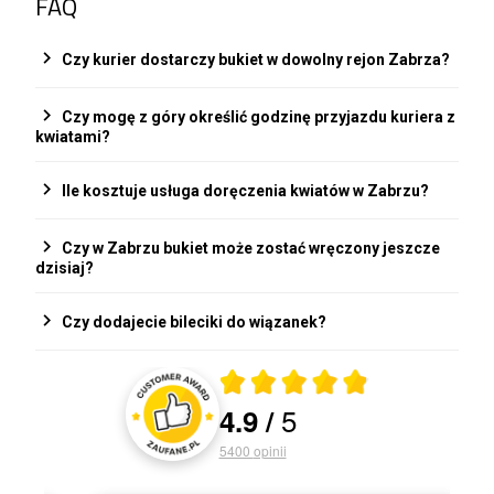
FAQ
chevron_right
Czy kurier dostarczy bukiet w dowolny rejon Zabrza?
chevron_right
Czy mogę z góry określić godzinę przyjazdu kuriera z
kwiatami?
chevron_right
Ile kosztuje usługa doręczenia kwiatów w Zabrzu?
chevron_right
Czy w Zabrzu bukiet może zostać wręczony jeszcze
dzisiaj?
chevron_right
Czy dodajecie bileciki do wiązanek?
5
4.9
/
5400
opinii