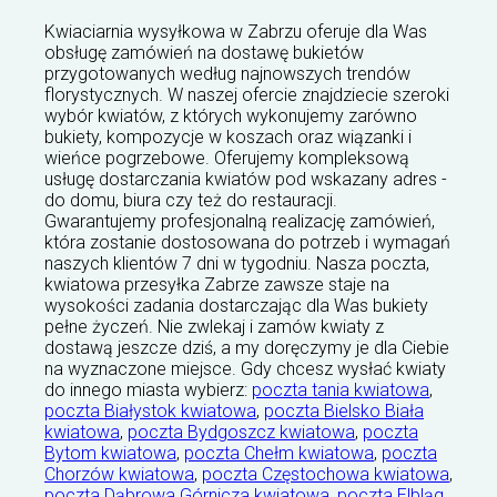
Kwiaciarnia wysyłkowa w Zabrzu oferuje dla Was
obsługę zamówień na dostawę bukietów
przygotowanych według najnowszych trendów
florystycznych. W naszej ofercie znajdziecie szeroki
wybór kwiatów, z których wykonujemy zarówno
bukiety, kompozycje w koszach oraz wiązanki i
wieńce pogrzebowe. Oferujemy kompleksową
usługę dostarczania kwiatów pod wskazany adres -
do domu, biura czy też do restauracji.
Gwarantujemy profesjonalną realizację zamówień,
która zostanie dostosowana do potrzeb i wymagań
naszych klientów 7 dni w tygodniu. Nasza poczta,
kwiatowa przesyłka Zabrze zawsze staje na
wysokości zadania dostarczając dla Was bukiety
pełne życzeń. Nie zwlekaj i zamów kwiaty z
dostawą jeszcze dziś, a my doręczymy je dla Ciebie
na wyznaczone miejsce. Gdy chcesz wysłać kwiaty
do innego miasta wybierz:
poczta tania kwiatowa
,
poczta Białystok kwiatowa
,
poczta Bielsko Biała
kwiatowa
,
poczta Bydgoszcz kwiatowa
,
poczta
Bytom kwiatowa
,
poczta Chełm kwiatowa
,
poczta
Chorzów kwiatowa
,
poczta Częstochowa kwiatowa
,
poczta Dąbrowa Górnicza kwiatowa
,
poczta Elbląg