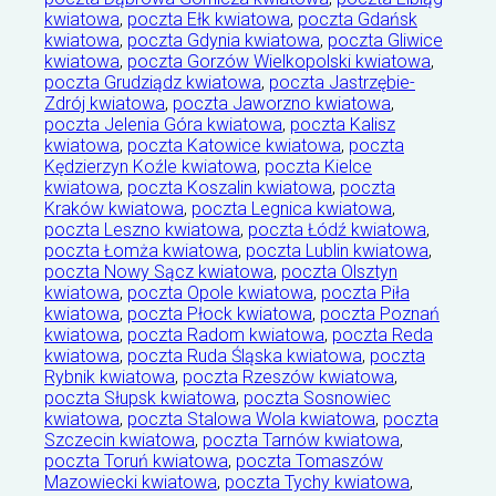
kwiatowa
,
poczta Ełk kwiatowa
,
poczta Gdańsk
kwiatowa
,
poczta Gdynia kwiatowa
,
poczta Gliwice
kwiatowa
,
poczta Gorzów Wielkopolski kwiatowa
,
poczta Grudziądz kwiatowa
,
poczta Jastrzębie-
Zdrój kwiatowa
,
poczta Jaworzno kwiatowa
,
poczta Jelenia Góra kwiatowa
,
poczta Kalisz
kwiatowa
,
poczta Katowice kwiatowa
,
poczta
Kędzierzyn Koźle kwiatowa
,
poczta Kielce
kwiatowa
,
poczta Koszalin kwiatowa
,
poczta
Kraków kwiatowa
,
poczta Legnica kwiatowa
,
poczta Leszno kwiatowa
,
poczta Łódź kwiatowa
,
poczta Łomża kwiatowa
,
poczta Lublin kwiatowa
,
poczta Nowy Sącz kwiatowa
,
poczta Olsztyn
kwiatowa
,
poczta Opole kwiatowa
,
poczta Piła
kwiatowa
,
poczta Płock kwiatowa
,
poczta Poznań
kwiatowa
,
poczta Radom kwiatowa
,
poczta Reda
kwiatowa
,
poczta Ruda Śląska kwiatowa
,
poczta
Rybnik kwiatowa
,
poczta Rzeszów kwiatowa
,
poczta Słupsk kwiatowa
,
poczta Sosnowiec
kwiatowa
,
poczta Stalowa Wola kwiatowa
,
poczta
Szczecin kwiatowa
,
poczta Tarnów kwiatowa
,
poczta Toruń kwiatowa
,
poczta Tomaszów
Mazowiecki kwiatowa
,
poczta Tychy kwiatowa
,