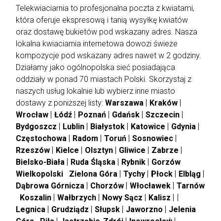
kwiaciarnia internetowa jest najlepsza na rynku.
Telekwiaciarnia to profesjonalna poczta z kwiatami,
która oferuje ekspresową i tanią wysyłkę kwiatów
oraz dostawę bukietów pod wskazany adres. Nasza
lokalna kwiaciarnia internetowa dowozi świeże
kompozycje pod wskazany adres nawet w 2 godziny.
Działamy jako ogólnopolska sieć posiadająca
oddziały w ponad 70 miastach Polski. Skorzystaj z
naszych usług lokalnie lub wybierz inne miasto
dostawy z poniższej listy:
Warszawa
Kraków
Wrocław
Łódź
Poznań
Gdańsk
Szczecin
Bydgoszcz
Lublin
Białystok
Katowice
Gdynia
Częstochowa
Radom
Toruń
Sosnowiec
Rzeszów
Kielce
Olsztyn
Gliwice
Zabrze
Bielsko-Biała
Ruda Śląska
Rybnik
Gorzów
Wielkopolski
Zielona Góra
Tychy
Płock
Elbląg
Dąbrowa Górnicza
Chorzów
Włocławek
Tarnów
Koszalin
Wałbrzych
Nowy Sącz
Kalisz
Legnica
Grudziądz
Słupsk
Jaworzno
Jelenia