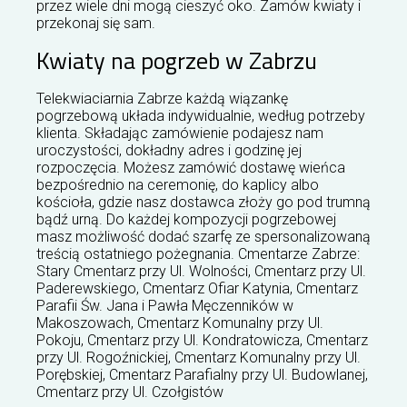
przez wiele dni mogą cieszyć oko. Zamów kwiaty i
przekonaj się sam.
Kwiaty na pogrzeb w Zabrzu
Telekwiaciarnia Zabrze każdą wiązankę
pogrzebową układa indywidualnie, według potrzeby
klienta. Składając zamówienie podajesz nam
uroczystości, dokładny adres i godzinę jej
rozpoczęcia. Możesz zamówić dostawę wieńca
bezpośrednio na ceremonię, do kaplicy albo
kościoła, gdzie nasz dostawca złoży go pod trumną
bądź urną. Do każdej kompozycji pogrzebowej
masz możliwość dodać szarfę ze spersonalizowaną
treścią ostatniego pożegnania. Cmentarze Zabrze:
Stary Cmentarz przy Ul. Wolności, Cmentarz przy Ul.
Paderewskiego, Cmentarz Ofiar Katynia, Cmentarz
Parafii Św. Jana i Pawła Męczenników w
Makoszowach, Cmentarz Komunalny przy Ul.
Pokoju, Cmentarz przy Ul. Kondratowicza, Cmentarz
przy Ul. Rogoźnickiej, Cmentarz Komunalny przy Ul.
Porębskiej, Cmentarz Parafialny przy Ul. Budowlanej,
Cmentarz przy Ul. Czołgistów